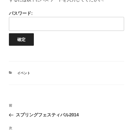
パスワード:
カ
イベント
テ
ゴ
リ
ー
投
前
前
稿
の
スプリングフェスティバル2014
ナ
投
ビ
稿
次
次