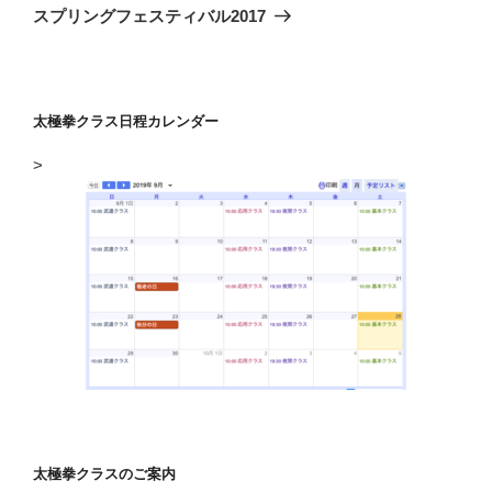
ゲ
の
スプリングフェスティバル2017
投
ー
稿
シ
ョ
太極拳クラス日程カレンダー
ン
>
太極拳クラスのご案内