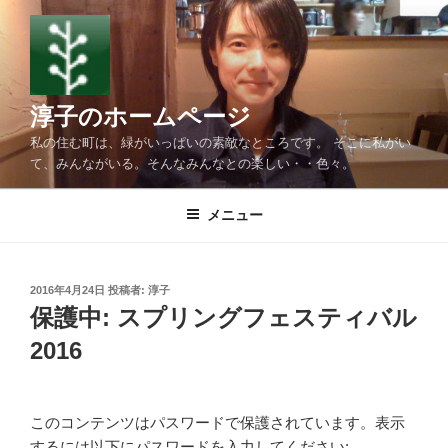
コ
ン
テ
ン
ツ
淳子のホームページ
へ
私の住む町は、緑がいっぱいの素敵なところです。 そこに私がい
ス
て、みんながいる。そんなみんなとの楽しい・・色々。
キ
ッ
メニュー
プ
投
2016年4月24日
投稿者:
淳子
稿
保護中: スプリングフェスティバル
日:
2016
このコンテンツはパスワードで保護されています。表示
するには以下にパスワードを入力してください: