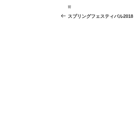
投
前
前
稿
の
スプリングフェスティバル2018
投
ナ
稿
ビ
ゲ
ー
シ
ョ
ン