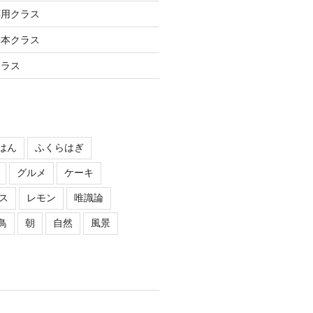
応用クラス
基本クラス
クラス
はん
ふくらはぎ
グルメ
ケーキ
ス
レモン
唯識論
鳥
朝
自然
風景
ー