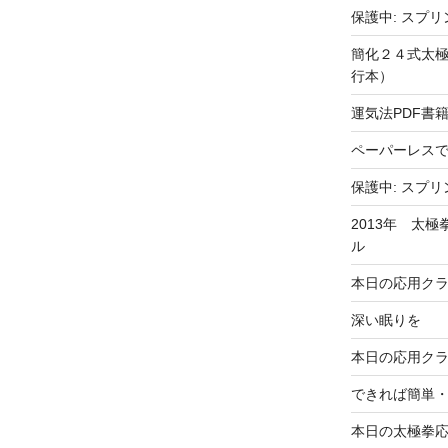
保護中: スプリ
簡化２４式太
行本）
運気法PDF書
ペーパーレス
保護中: スプリ
2013年 太
ル
本日の応用クラ
深い眠りを
本日の応用ク
できれば簡単
本日の太極拳