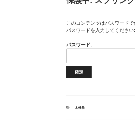
保護中: スプリング
日:
このコンテンツはパスワードで
パスワードを入力してください:
パスワード:
カ
太極拳
テ
ゴ
リ
ー