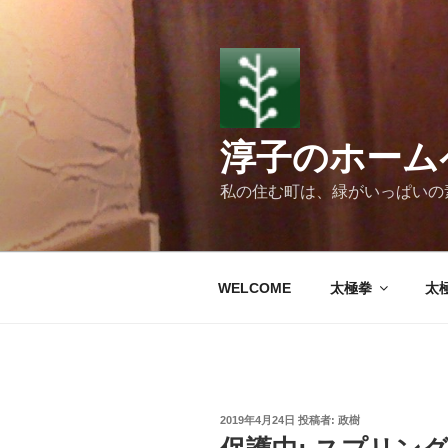
コ
ン
テ
ン
ツ
へ
淳子のホーム
ス
キ
私の住む町は、緑がいっぱいの
ッ
プ
WELCOME
太極拳
太
投
2019年4月24日
投稿者:
政樹
稿