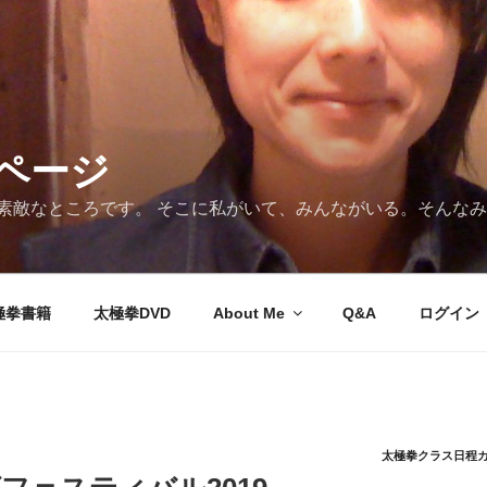
ページ
素敵なところです。 そこに私がいて、みんながいる。そんな
極拳書籍
太極拳DVD
About Me
Q&A
ログイン
太極拳クラス日程