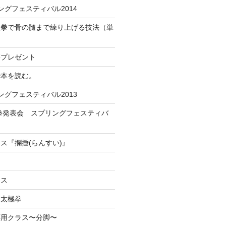
ングフェスティバル2014
極拳で骨の髄まで練り上げる技法（単
籍プレゼント
で本を読む。
ングフェスティバル2013
極拳発表会 スプリングフェスティバ
ス『攔捶(らんすい)』
ラス
・太極拳
応用クラス〜分脚〜