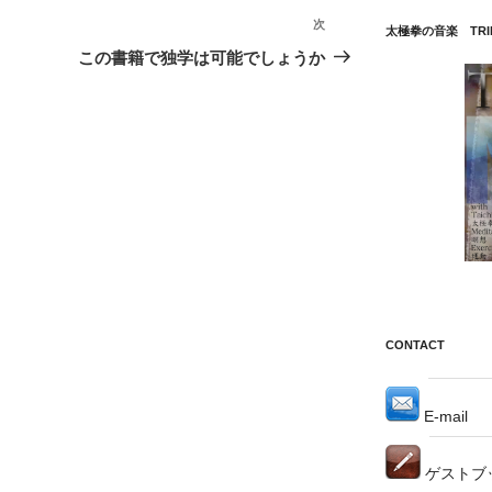
次
次
太極拳の音楽 TRI
の
この書籍で独学は可能でしょうか
投
稿
CONTACT
E-mail
ゲストブ